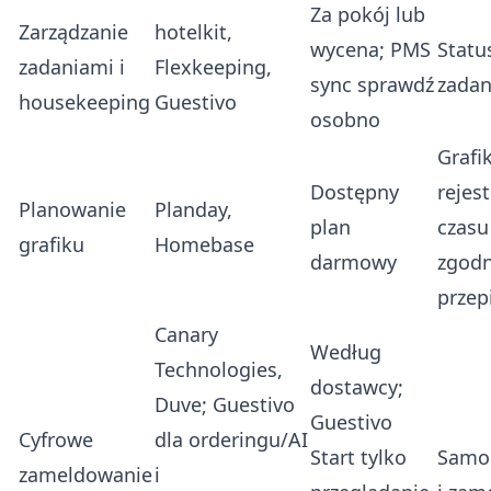
Za pokój lub
Zarządzanie
hotelkit
,
wycena; PMS
Statu
zadaniami i
Flexkeeping
,
sync sprawdź
zadan
housekeeping
Guestivo
osobno
Grafi
Dostępny
rejest
Planowanie
Planday
,
plan
czasu
grafiku
Homebase
darmowy
zgodn
przep
Canary
Według
Technologies,
dostawcy;
Duve; Guestivo
Guestivo
Cyfrowe
dla orderingu/AI
Start tylko
Samo
zameldowanie
i