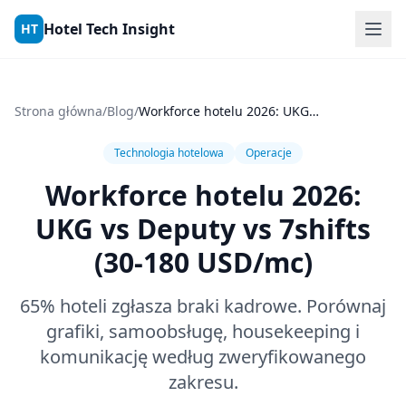
Skip to content
Hotel Tech Insight
HT
Strona główna
/
Blog
/
Workforce hotelu 2026: UKG vs Deputy vs 7shifts (30-180 USD/mc)
Technologia hotelowa
Operacje
Workforce hotelu 2026:
UKG vs Deputy vs 7shifts
(30-180 USD/mc)
65% hoteli zgłasza braki kadrowe. Porównaj
grafiki, samoobsługę, housekeeping i
komunikację według zweryfikowanego
zakresu.