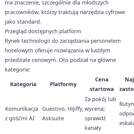
ma znaczenie, szczególnie dla młodszych
pracowników, którzy traktują narzędzia cyfrowe
jako standard.
Przegląd dostępnych platform
Rynek technologii do zarządzania personelem
hotelowym oferuje rozwiązania w każdym
przedziale cenowym. Oto podział na główne
kategorie:
Cena
Naj
Kategoria
Platformy
startowa
zast
Za pokój lub
Ruty
Komunikacja
Guestivo
,
HiJiffy
,
wycena;
odpow
z gośćmi AI
Asksuite
sprawdź
eskal
kanały