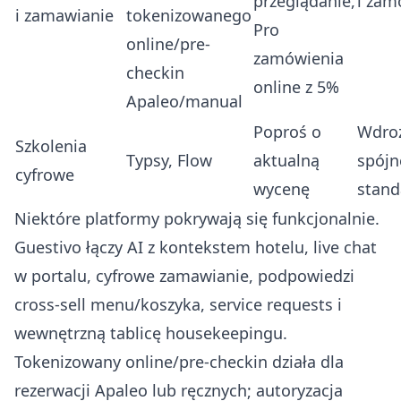
przeglądanie,
i zam
i zamawianie
tokenizowanego
Pro
online/pre-
zamówienia
checkin
online z 5%
Apaleo/manual
Poproś o
Wdroż
Szkolenia
Typsy
,
Flow
aktualną
spójn
cyfrowe
wycenę
stand
Niektóre platformy pokrywają się funkcjonalnie.
Guestivo łączy AI z kontekstem hotelu, live chat
w portalu, cyfrowe zamawianie, podpowiedzi
cross-sell menu/koszyka, service requests i
wewnętrzną tablicę housekeepingu.
Tokenizowany online/pre-checkin działa dla
rezerwacji Apaleo lub ręcznych; autoryzacja