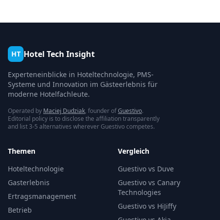
Hotel Tech Insight
HT
Experteneinblicke in Hoteltechnologie, PMS-
Systeme und Innovation im Gästeerlebnis für
moderne Hotelfachleute.
Operated by
Maciej Dudziak
, founder of
Guestivo
.
Editorial policy is to disclose the affiliation transparently
and list 3-5 alternatives wherever Guestivo competes.
Themen
Vergleich
Hoteltechnologie
Guestivo vs Duve
Gasterlebnis
Guestivo vs Canary
Technologies
Ertragsmanagement
Guestivo vs HiJiffy
Betrieb
Guestivo vs Akia