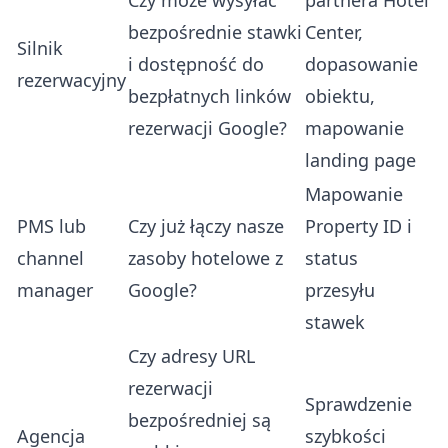
Czy może wysyłać
partnera Hotel
bezpośrednie stawki
Center,
Silnik
i dostępność do
dopasowanie
rezerwacyjny
bezpłatnych linków
obiektu,
rezerwacji Google?
mapowanie
landing page
Mapowanie
PMS lub
Czy już łączy nasze
Property ID i
channel
zasoby hotelowe z
status
manager
Google?
przesyłu
stawek
Czy adresy URL
rezerwacji
Sprawdzenie
bezpośredniej są
Agencja
szybkości