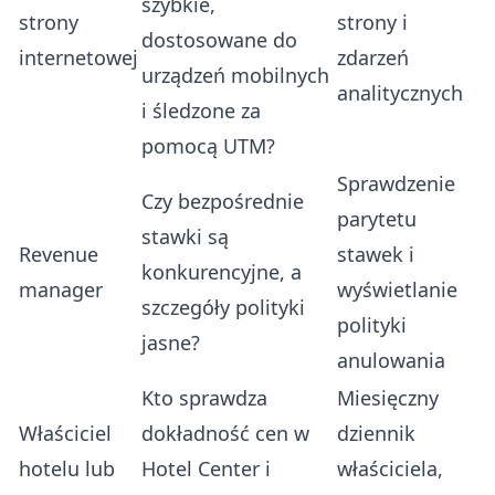
szybkie,
strony
strony i
dostosowane do
internetowej
zdarzeń
urządzeń mobilnych
analitycznych
i śledzone za
pomocą UTM?
Sprawdzenie
Czy bezpośrednie
parytetu
stawki są
Revenue
stawek i
konkurencyjne, a
manager
wyświetlanie
szczegóły polityki
polityki
jasne?
anulowania
Kto sprawdza
Miesięczny
Właściciel
dokładność cen w
dziennik
hotelu lub
Hotel Center i
właściciela,