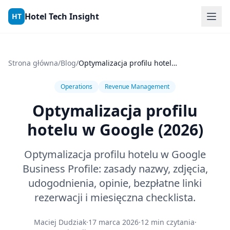
Skip to content
Hotel Tech Insight
HT
Strona główna
/
Blog
/
Optymalizacja profilu hotelu w Google (2026)
Operations
Revenue Management
Optymalizacja profilu
hotelu w Google (2026)
Optymalizacja profilu hotelu w Google
Business Profile: zasady nazwy, zdjęcia,
udogodnienia, opinie, bezpłatne linki
rezerwacji i miesięczna checklista.
Maciej Dudziak
·
17 marca 2026
·
12 min czytania
·