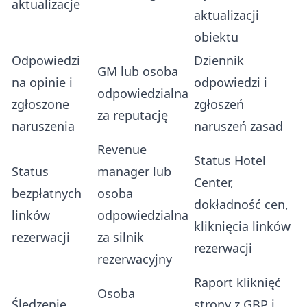
aktualizacje
aktualizacji
obiektu
Odpowiedzi
Dziennik
GM lub osoba
na opinie i
odpowiedzi i
odpowiedzialna
zgłoszone
zgłoszeń
za reputację
naruszenia
naruszeń zasad
Revenue
Status Hotel
Status
manager lub
Center,
bezpłatnych
osoba
dokładność cen,
linków
odpowiedzialna
kliknięcia linków
rezerwacji
za silnik
rezerwacji
rezerwacyjny
Raport kliknięć
Osoba
Śledzenie
strony z GBP i