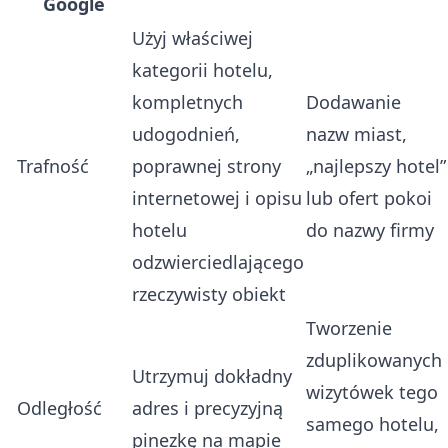
Google
Użyj właściwej
kategorii hotelu,
kompletnych
Dodawanie
udogodnień,
nazw miast,
Trafność
poprawnej strony
„najlepszy hotel”
internetowej i opisu
lub ofert pokoi
hotelu
do nazwy firmy
odzwierciedlającego
rzeczywisty obiekt
Tworzenie
zduplikowanych
Utrzymuj dokładny
wizytówek tego
Odległość
adres i precyzyjną
samego hotelu,
pinezkę na mapie