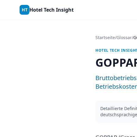
Skip to content
Hotel Tech Insight
HT
Startseite
/
Glossar
/
G
HOTEL TECH INSIGH
GOPPA
Bruttobetrieb
Betriebskosten
Detaillierte Defi
deutschsprachige