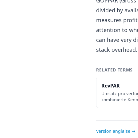
GOPPAR (Gross O
divided by ava
measures profit
attention to wh
can have very d
stack overhead.
RELATED TERMS
RevPAR
Umsatz pro verf
kombinierte Kenn
Version anglaise →