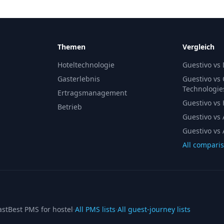
Themen
Vergleich
Hoteltechnologie
Guestivo vs
Gasterlebnis
Guestivo vs
Technologie
Ertragsmanagement
Guestivo vs H
Betrieb
Guestivo vs 
Guestivo vs 
All compari
ast
Best PMS for hostel
·
All PMS lists
·
All guest-journey lists