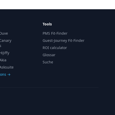
Tools
 Duve
PMS Fit-Finder
 Canary
Guest-Journey Fit-Finder
s
ROI calculator
iJiffy
Glossar
Akia
Suche
Asksuite
sons →