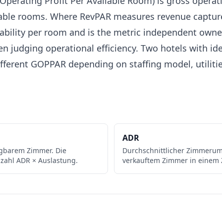
perating Profit Per Available Room) is gross operati
ilable rooms. Where RevPAR measures revenue captu
ability per room and is the metric independent owner
en judging operational efficiency. Two hotels with id
ifferent GOPPAR depending on staffing model, utilitie
ADR
ügbarem Zimmer. Die
Durchschnittlicher Zimmerum
zahl ADR × Auslastung.
verkauftem Zimmer in einem 