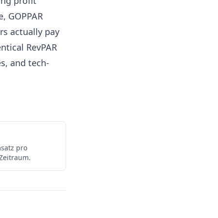
ng profit
re, GOPPAR
s actually pay
entical RevPAR
s, and tech-
satz pro
Zeitraum.