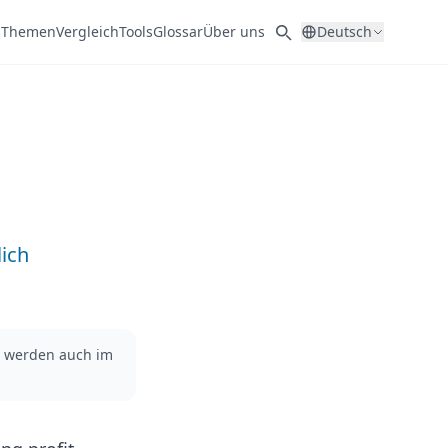
l
Themen
Vergleich
Tools
Glossar
Über uns
Deutsch
ich
R) werden auch im