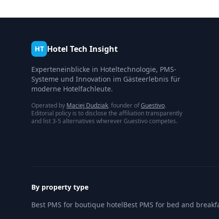
Hotel Tech Insight
HT
Experteneinblicke in Hoteltechnologie, PMS-
Systeme und Innovation im Gästeerlebnis für
moderne Hotelfachleute.
Operated by
Maciej Dudziak
, founder of
Guestivo
.
Editorial policy is to disclose the affiliation transparently
and list 3-5 alternatives wherever Guestivo competes.
By property type
Best PMS for boutique hotel
Best PMS for bed and breakf