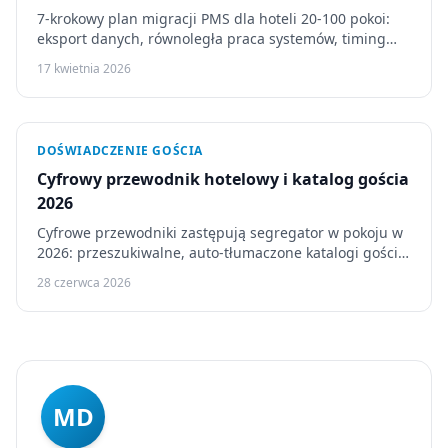
7-krokowy plan migracji PMS dla hoteli 20-100 pokoi:
eksport danych, równoległa praca systemów, timing
cutover, zachowanie każdej rezerwacji.
17 kwietnia 2026
DOŚWIADCZENIE GOŚCIA
Cyfrowy przewodnik hotelowy i katalog gościa
2026
Cyfrowe przewodniki zastępują segregator w pokoju w
2026: przeszukiwalne, auto-tłumaczone katalogi gościa,
z porównaniem Touch Stay, Vamoos i Guestivo.
28 czerwca 2026
MD