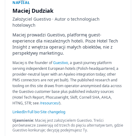
NAPISAŁ
Maciej Dudziak
Założyciel Guestivo · Autor o technologiach
hotelowych
Maciej prowadzi Guestivo, platformę guest-
experience dla niezależnych hoteli. Pisze Hotel Tech
Insight z wnętrza operacji małych obiektów, nie z
perspektywy marketingu.
Maciej is the founder of
Guestivo
, a guest-journey platform
serving independent European hotels (Polish-headquartered, a
provider-neutral layer with an Apaleo integration today; other
PMS connectors are not yet built). The published research and
tooling on this site draws from operator-anonymised data across
the Guestivo customer base plus published industry sources
(Hotel Tech Report, Phocuswright, Skift, Cornell SHA, AHLA,
HTNG, STR; see
/resources/
).
LinkedIn
·
Full bio
·
Site changelog
Ujawnienie:
Maciej jest założycielem Guestivo. Treści
porównawcze zawierają od trzech do pięciu alternatyw tam, gdzie
Guestivo konkuruje; decyzję podejmujesz Ty.