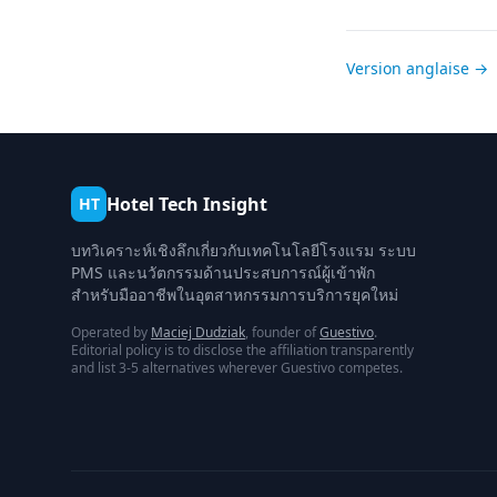
Version anglaise →
Hotel Tech Insight
HT
บทวิเคราะห์เชิงลึกเกี่ยวกับเทคโนโลยีโรงแรม ระบบ
PMS และนวัตกรรมด้านประสบการณ์ผู้เข้าพัก
สำหรับมืออาชีพในอุตสาหกรรมการบริการยุคใหม่
Operated by
Maciej Dudziak
, founder of
Guestivo
.
Editorial policy is to disclose the affiliation transparently
and list 3-5 alternatives wherever Guestivo competes.