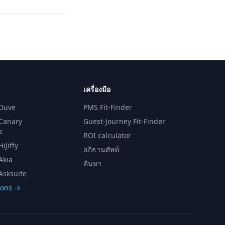
เครื่องมือ
 Duve
PMS Fit-Finder
 Canary
Guest-Journey Fit-Finder
s
ROI calculator
iJiffy
อภิธานศัพท์
Akia
ค้นหา
Asksuite
sons →