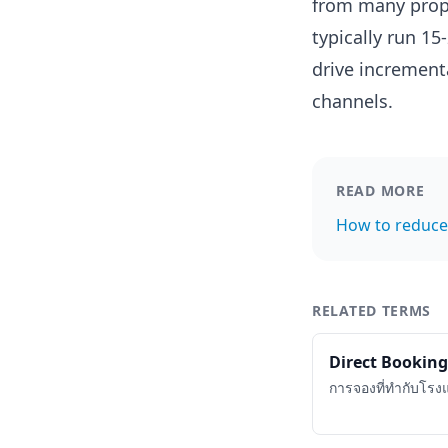
from many prop
typically run 1
drive incremen
channels.
READ MORE
How to reduce
RELATED TERMS
Direct Booking
การจองที่ทำกับโร