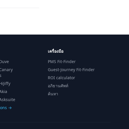
เครื่องมือ
 Duve
PMS Fit-Finder
 Canary
Guest-Journey Fit-Finder
s
ROI calculator
iJiffy
อภิธานศัพท์
Akia
ค้นหา
Asksuite
sons →