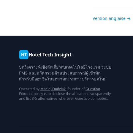
Version anglaise →
Hotel Tech Insight
HT
บทวิเคราะห์เชิงลึกเกี่ยวกับเทคโนโลยีโรงแรม ระบบ
PMS และนวัตกรรมด้านประสบการณ์ผู้เข้าพัก
สำหรับมืออาชีพในอุตสาหกรรมการบริการยุคใหม่
Operated by
Maciej Dudziak
, founder of
Guestivo
.
Editorial policy is to disclose the affiliation transparently
and list 3-5 alternatives wherever Guestivo competes.