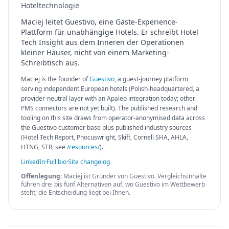
Hoteltechnologie
Maciej leitet Guestivo, eine Gäste-Experience-
Plattform für unabhängige Hotels. Er schreibt Hotel
Tech Insight aus dem Inneren der Operationen
kleiner Häuser, nicht von einem Marketing-
Schreibtisch aus.
Maciej is the founder of
Guestivo
, a guest-journey platform
serving independent European hotels (Polish-headquartered, a
provider-neutral layer with an Apaleo integration today; other
PMS connectors are not yet built). The published research and
tooling on this site draws from operator-anonymised data across
the Guestivo customer base plus published industry sources
(Hotel Tech Report, Phocuswright, Skift, Cornell SHA, AHLA,
HTNG, STR; see
/resources/
).
LinkedIn
·
Full bio
·
Site changelog
Offenlegung:
Maciej ist Gründer von Guestivo. Vergleichsinhalte
führen drei bis fünf Alternativen auf, wo Guestivo im Wettbewerb
steht; die Entscheidung liegt bei Ihnen.