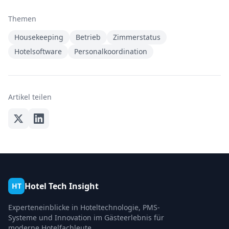
Themen
Housekeeping
Betrieb
Zimmerstatus
Hotelsoftware
Personalkoordination
Artikel teilen
Hotel Tech Insight
HT
Experteneinblicke in Hoteltechnologie, PMS-
Systeme und Innovation im Gästeerlebnis für
moderne Hotelfachleute.