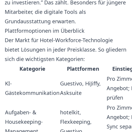
zu investieren.” Das zählt. Besonders für jüngere
Mitarbeiter, die digitale Tools als
Grundausstattung erwarten.
Plattformoptionen im Überblick
Der Markt für Hotel-Workforce-Technologie
bietet Lösungen in jeder Preisklasse. So gliedern
sich die wichtigsten Kategorien:
Kategorie
Plattformen
Einstie
Pro Zimm
KI-
Guestivo
,
HiJiffy
,
Angebot; 
Gästekommunikation
Asksuite
prüfen
Pro Zimm
Aufgaben- &
hotelkit
,
Angebot;
Housekeeping-
Flexkeeping
,
Sync sepa
Management
Guestivo