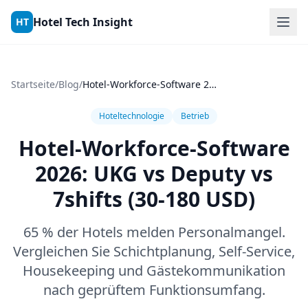
Skip to content
Hotel Tech Insight
HT
Startseite
/
Blog
/
Hotel-Workforce-Software 2026: UKG vs Deputy vs 7shifts (30-180 USD)
Hoteltechnologie
Betrieb
Hotel-Workforce-Software
2026: UKG vs Deputy vs
7shifts (30-180 USD)
65 % der Hotels melden Personalmangel.
Vergleichen Sie Schichtplanung, Self-Service,
Housekeeping und Gästekommunikation
nach geprüftem Funktionsumfang.