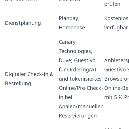
prüfen
Planday
,
Kostenlose
Dienstplanung
Homebase
verfügbar
Canary
Technologies,
Duve;
Guestivo
Anbietersp
für Ordering/AI
Guestivo 
Digitaler Check-in &
und tokenisiertes
Browse-on
Bestellung
Online/Pre-Check-
Online-Be
in bei
mit 5 % P
Apaleo/manuellen
Reservierungen