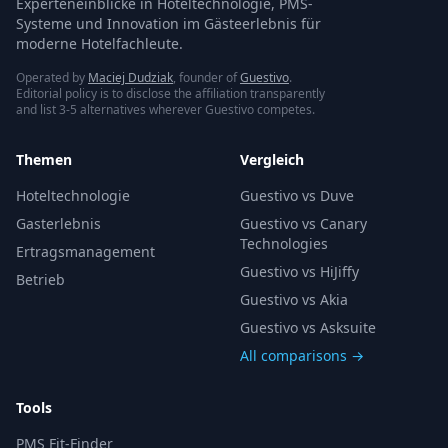
Experteneinblicke in Hoteltechnologie, PMS-
Systeme und Innovation im Gästeerlebnis für
moderne Hotelfachleute.
Operated by
Maciej Dudziak
, founder of
Guestivo
.
Editorial policy is to disclose the affiliation transparently
and list 3-5 alternatives wherever Guestivo competes.
Themen
Vergleich
Hoteltechnologie
Guestivo vs Duve
Gasterlebnis
Guestivo vs Canary
Technologies
Ertragsmanagement
Guestivo vs HiJiffy
Betrieb
Guestivo vs Akia
Guestivo vs Asksuite
All comparisons →
Tools
PMS Fit-Finder