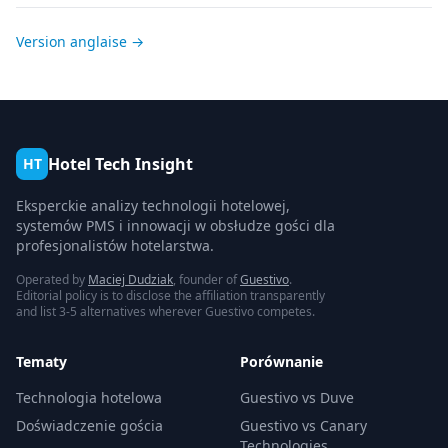
Version anglaise →
Hotel Tech Insight
HT
Eksperckie analizy technologii hotelowej,
systemów PMS i innowacji w obsłudze gości dla
profesjonalistów hotelarstwa.
Operated by
Maciej Dudziak
, founder of
Guestivo
.
Editorial policy is to disclose the affiliation transparently
and list 3-5 alternatives wherever Guestivo competes.
Tematy
Porównanie
Technologia hotelowa
Guestivo vs Duve
Doświadczenie gościa
Guestivo vs Canary
Technologies