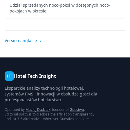
Udział sprzedanych noco-pokoi w dostępnych noco-
pokojach w okresie.
Version anglaise →
Hotel Tech Insight
HT
Eksperckie analizy technologii hotelowej,
systemów PMS i innowacji w obsłudze gości dla
profesjonalistów hotelarstwa.
Operated by
Maciej Dudziak
, founder of
Guestivo
.
Editorial policy is to disclose the affiliation transparently
and list 3-5 alternatives wherever Guestivo competes.