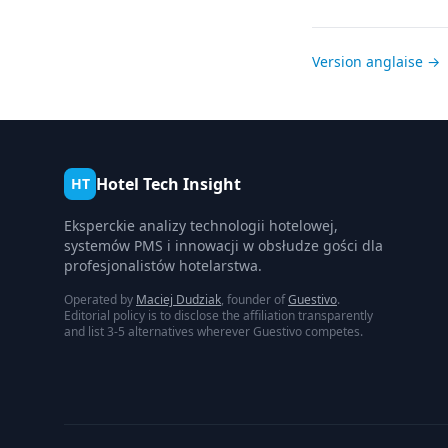
Version anglaise →
Hotel Tech Insight
HT
Eksperckie analizy technologii hotelowej,
systemów PMS i innowacji w obsłudze gości dla
profesjonalistów hotelarstwa.
Operated by
Maciej Dudziak
, founder of
Guestivo
.
Editorial policy is to disclose the affiliation transparently
and list 3-5 alternatives wherever Guestivo competes.