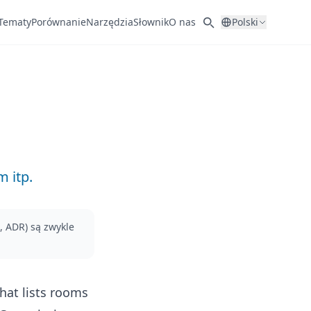
Tematy
Porównanie
Narzędzia
Słownik
O nas
Polski
 itp.
, ADR) są zwykle
hat lists rooms