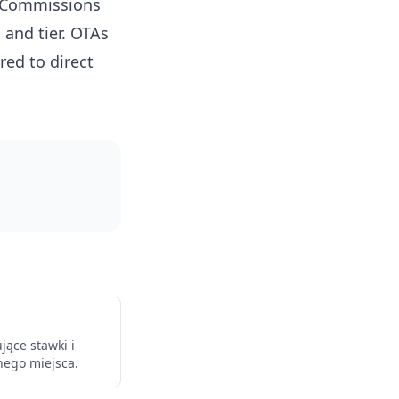
. Commissions
 and tier. OTAs
ed to direct
ące stawki i
nego miejsca.