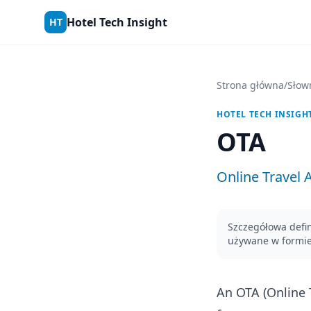
Skip to content
Hotel Tech Insight
HT
Strona główna
/
Słow
HOTEL TECH INSIGH
OTA
Online Travel 
Szczegółowa defin
używane w formie 
An OTA (Online 