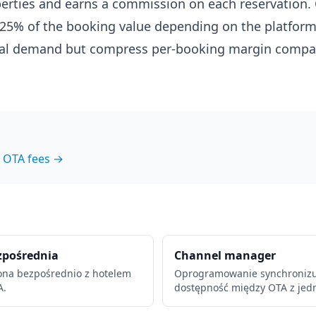
erties and earns a commission on each reservation
5-25% of the booking value depending on the platform
tal demand but compress per-booking margin compar
 OTA fees →
zpośrednia
Channel manager
ona bezpośrednio z hotelem
Oprogramowanie synchronizuj
A.
dostępność między OTA z jed