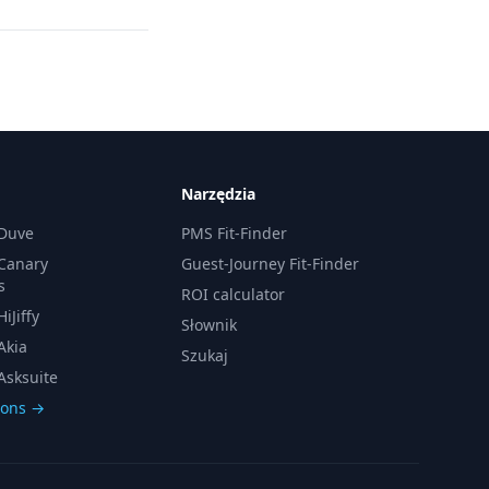
Narzędzia
 Duve
PMS Fit-Finder
 Canary
Guest-Journey Fit-Finder
s
ROI calculator
iJiffy
Słownik
Akia
Szukaj
Asksuite
sons →