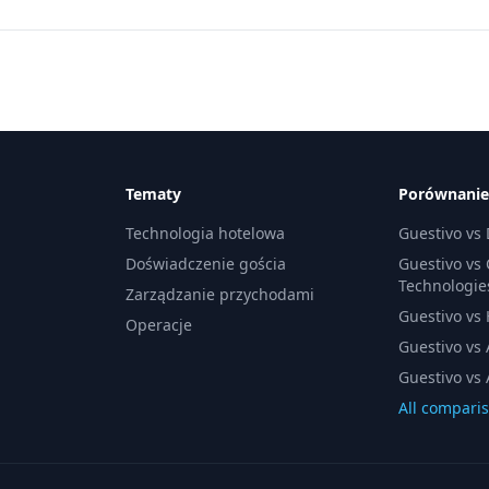
Tematy
Porównanie
Technologia hotelowa
Guestivo vs
Doświadczenie gościa
Guestivo vs
Technologie
Zarządzanie przychodami
Guestivo vs H
Operacje
Guestivo vs 
Guestivo vs 
All compari