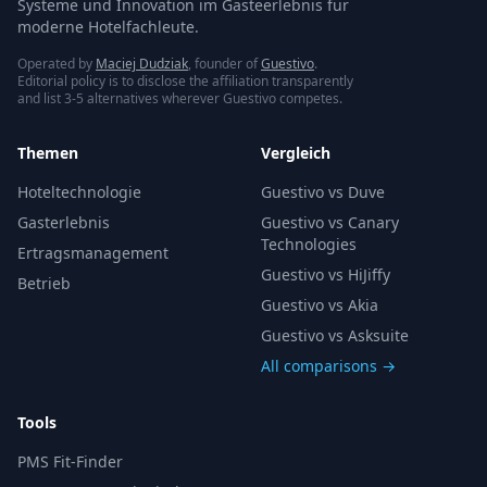
Systeme und Innovation im Gästeerlebnis für
moderne Hotelfachleute.
Operated by
Maciej Dudziak
, founder of
Guestivo
.
Editorial policy is to disclose the affiliation transparently
and list 3-5 alternatives wherever Guestivo competes.
Themen
Vergleich
Hoteltechnologie
Guestivo vs Duve
Gasterlebnis
Guestivo vs Canary
Technologies
Ertragsmanagement
Guestivo vs HiJiffy
Betrieb
Guestivo vs Akia
Guestivo vs Asksuite
All comparisons →
Tools
PMS Fit-Finder