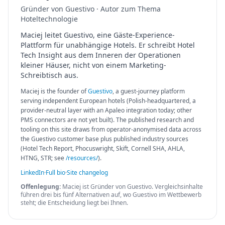
Gründer von Guestivo · Autor zum Thema
Hoteltechnologie
Maciej leitet Guestivo, eine Gäste-Experience-
Plattform für unabhängige Hotels. Er schreibt Hotel
Tech Insight aus dem Inneren der Operationen
kleiner Häuser, nicht von einem Marketing-
Schreibtisch aus.
Maciej is the founder of
Guestivo
, a guest-journey platform
serving independent European hotels (Polish-headquartered, a
provider-neutral layer with an Apaleo integration today; other
PMS connectors are not yet built). The published research and
tooling on this site draws from operator-anonymised data across
the Guestivo customer base plus published industry sources
(Hotel Tech Report, Phocuswright, Skift, Cornell SHA, AHLA,
HTNG, STR; see
/resources/
).
LinkedIn
·
Full bio
·
Site changelog
Offenlegung:
Maciej ist Gründer von Guestivo. Vergleichsinhalte
führen drei bis fünf Alternativen auf, wo Guestivo im Wettbewerb
steht; die Entscheidung liegt bei Ihnen.