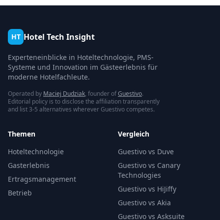
Hotel Tech Insight
HT
Experteneinblicke in Hoteltechnologie, PMS-
Systeme und Innovation im Gästeerlebnis für
moderne Hotelfachleute.
Operated by
Maciej Dudziak
, founder of
Guestivo
.
Editorial policy is to disclose the affiliation transparently
and list 3-5 alternatives wherever Guestivo competes.
Themen
Vergleich
Hoteltechnologie
Guestivo vs Duve
Gasterlebnis
Guestivo vs Canary
Technologies
Ertragsmanagement
Guestivo vs HiJiffy
Betrieb
Guestivo vs Akia
Guestivo vs Asksuite