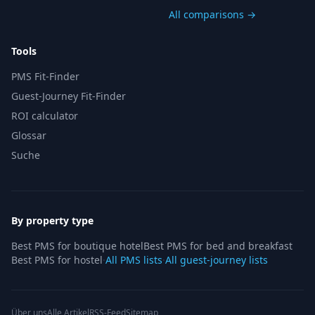
All comparisons →
Tools
PMS Fit-Finder
Guest-Journey Fit-Finder
ROI calculator
Glossar
Suche
By property type
Best PMS for boutique hotel
Best PMS for bed and breakfast
Best PMS for hostel
·
All PMS lists
·
All guest-journey lists
Über uns
Alle Artikel
RSS-Feed
Sitemap