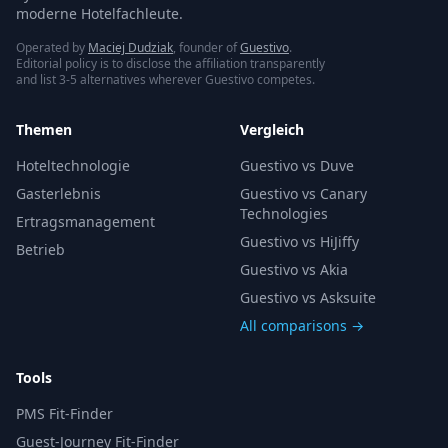
moderne Hotelfachleute.
Operated by
Maciej Dudziak
, founder of
Guestivo
.
Editorial policy is to disclose the affiliation transparently
and list 3-5 alternatives wherever Guestivo competes.
Themen
Vergleich
Hoteltechnologie
Guestivo vs Duve
Gasterlebnis
Guestivo vs Canary
Technologies
Ertragsmanagement
Guestivo vs HiJiffy
Betrieb
Guestivo vs Akia
Guestivo vs Asksuite
All comparisons →
Tools
PMS Fit-Finder
Guest-Journey Fit-Finder