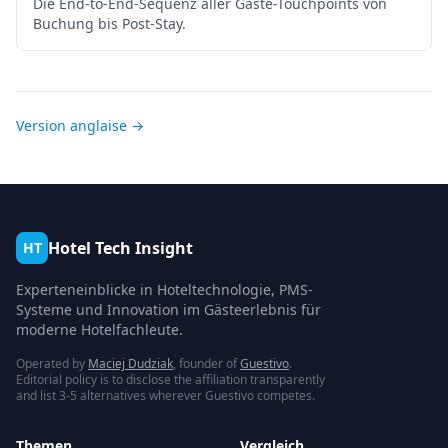
Die End-to-End-Sequenz aller Gäste-Touchpoints von
Buchung bis Post-Stay.
Version anglaise →
Hotel Tech Insight
HT
Experteneinblicke in Hoteltechnologie, PMS-
Systeme und Innovation im Gästeerlebnis für
moderne Hotelfachleute.
Operated by
Maciej Dudziak
, founder of
Guestivo
.
Editorial policy is to disclose the affiliation transparently
and list 3-5 alternatives wherever Guestivo competes.
Themen
Vergleich