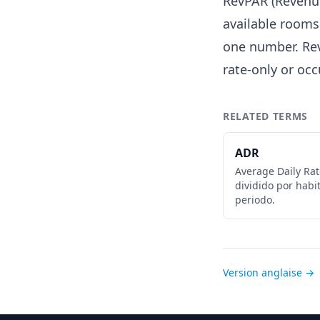
RevPAR (Revenue
available rooms
one number. Re
rate-only or oc
RELATED TERMS
ADR
Average Daily Rat
dividido por habi
periodo.
Version anglaise →