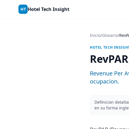
Skip to content
Hotel Tech Insight
HT
Inicio
/
Glosario
/
RevP
HOTEL TECH INSIGH
RevPAR
Revenue Per Av
ocupacion.
Definicion detall
en su forma ingl