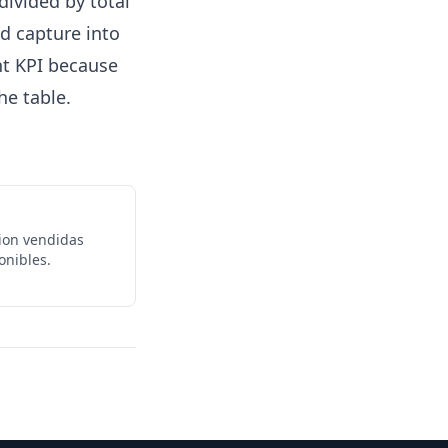
ivided by total
d capture into
t KPI because
he table.
ion vendidas
onibles.