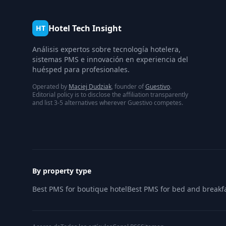
Hotel Tech Insight
HT
Análisis expertos sobre tecnología hotelera,
sistemas PMS e innovación en experiencia del
huésped para profesionales.
Operated by
Maciej Dudziak
, founder of
Guestivo
.
Editorial policy is to disclose the affiliation transparently
and list 3-5 alternatives wherever Guestivo competes.
By property type
Best PMS for boutique hotel
Best PMS for bed and breakf