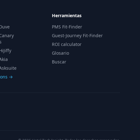
Herramientas
 Duve
PMS Fit-Finder
 Canary
Guest-Journey Fit-Finder
s
ROI calculator
iJiffy
Glosario
Akia
Buscar
Asksuite
sons →