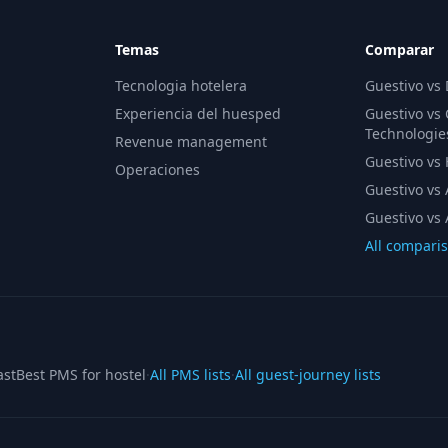
Temas
Comparar
Tecnologia hotelera
Guestivo vs
Experiencia del huesped
Guestivo vs
Technologie
Revenue management
Guestivo vs H
Operaciones
Guestivo vs 
Guestivo vs 
All compari
ast
Best PMS for hostel
·
All PMS lists
·
All guest-journey lists