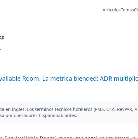
Artículos
Temas
C
AR
T
ailable Room. La metrica blended: ADR multipli
ada en ingles. Los terminos tecnicos hoteleros (PMS, OTA, RevPAR, 
esa por operadores hispanohablantes.