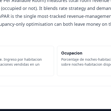
 Per Available Room) measures total room revenue d
 (occupied or not). It blends rate strategy and deman
vPAR is the single most-tracked revenue-managemen
cupancy-only optimisation can both leave money on t
Ocupacion
e. Ingreso por habitacion
Porcentaje de noches-habitac
taciones vendidas en un
sobre noches-habitacion disp