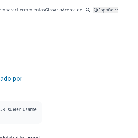
omparar
Herramientas
Glosario
Acerca de
Español
cado por
ADR) suelen usarse