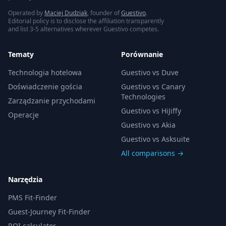
Operated by
Maciej Dudziak
, founder of
Guestivo
.
Editorial policy is to disclose the affiliation transparently
and list 3-5 alternatives wherever Guestivo competes.
Tematy
Porównanie
Technologia hotelowa
Guestivo vs Duve
Doświadczenie gościa
Guestivo vs Canary
Technologies
Zarządzanie przychodami
Guestivo vs HiJiffy
Operacje
Guestivo vs Akia
Guestivo vs Asksuite
All comparisons →
Narzędzia
PMS Fit-Finder
Guest-Journey Fit-Finder
ROI calculator