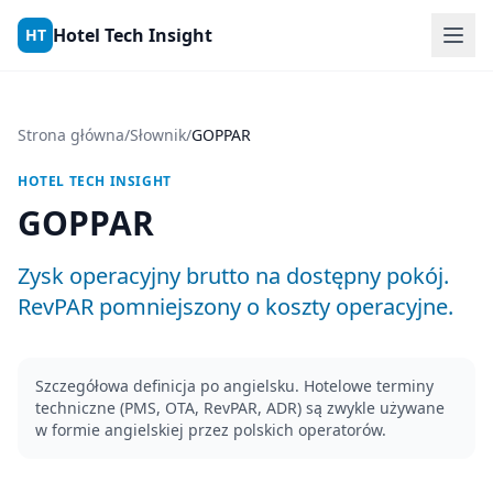
Skip to content
Hotel Tech Insight
HT
Strona główna
/
Słownik
/
GOPPAR
HOTEL TECH INSIGHT
GOPPAR
Zysk operacyjny brutto na dostępny pokój.
RevPAR pomniejszony o koszty operacyjne.
Szczegółowa definicja po angielsku. Hotelowe terminy
techniczne (PMS, OTA, RevPAR, ADR) są zwykle używane
w formie angielskiej przez polskich operatorów.