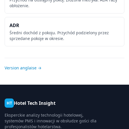
obłożenie.
ADR
Średni dochód z pokoju. Przychód podzielony przez
sprzedane pokoje w okresie.
Version anglaise →
Hotel Tech Insight
HT
Eksperckie analizy technologii hotelowej,
systemów PMS i innowacji w obsłudze gości dla
profesjonalistów hotelarstwa.