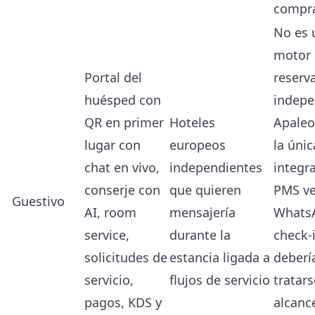
compr
No es 
motor
Portal del
reserv
huésped con
indepe
QR en primer
Hoteles
Apaleo
lugar con
europeos
la únic
chat en vivo,
independientes
integr
conserje con
que quieren
PMS ve
Guestivo
AI, room
mensajería
WhatsA
service,
durante la
check-
solicitudes de
estancia ligada a
deberí
servicio,
flujos de servicio
tratar
pagos, KDS y
alcanc