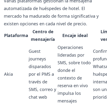
Varias plataformas gestionan la mensajería
automatizada de huéspedes de hotel. El
mercado ha madurado de forma significativa y
existen opciones en cada nivel de precio.
Centro de
Lí
Plataforma
Encaje ideal
mensajería
ver
Operaciones
Guest
Confir
lideradas por
journeys
profun
SMS, sobre todo
disparados
WhatsA
donde el
Akia
por el PMS a
huésp
contexto de
través de
intern
reserva en vivo
SMS, correo y
son un
impulsa los
chat web
priorid
mensajes