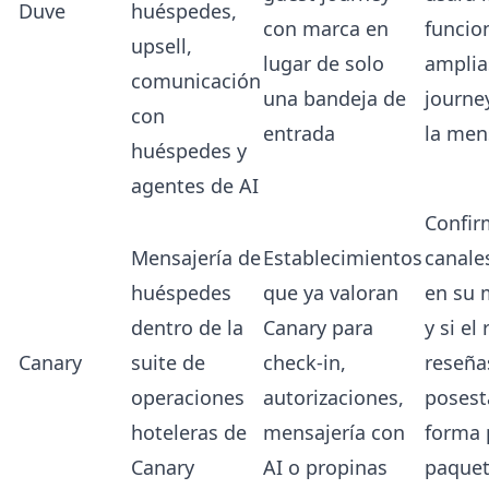
Duve
huéspedes,
con marca en
funcio
upsell,
lugar de solo
amplia
comunicación
una bandeja de
journe
con
entrada
la men
huéspedes y
agentes de AI
Confir
Mensajería de
Establecimientos
canale
huéspedes
que ya valoran
en su 
dentro de la
Canary para
y si el
Canary
suite de
check-in,
reseña
operaciones
autorizaciones,
posest
hoteleras de
mensajería con
forma 
Canary
AI o propinas
paquet