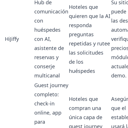
Hub de
Su siti
Hoteles que
comunicación
puede 
quieren que la AI
con
las de
responda
huéspedes
automa
preguntas
HiJiffy
con AI,
verifiq
repetidas y rutee
asistente de
precio
las solicitudes
reservas y
módul
de los
conserje
actuale
huéspedes
multicanal
demo.
Guest journey
completo:
Hoteles que
Asegúr
check-in
compran una
que el
online, app
única capa de
establ
para
guest journey
usará 