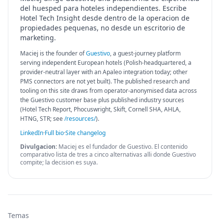
del huesped para hoteles independientes. Escribe
Hotel Tech Insight desde dentro de la operacion de
propiedades pequenas, no desde un escritorio de
marketing.
Maciej is the founder of
Guestivo
, a guest-journey platform
serving independent European hotels (Polish-headquartered, a
provider-neutral layer with an Apaleo integration today; other
PMS connectors are not yet built). The published research and
tooling on this site draws from operator-anonymised data across
the Guestivo customer base plus published industry sources
(Hotel Tech Report, Phocuswright, Skift, Cornell SHA, AHLA,
HTNG, STR; see
/resources/
).
LinkedIn
·
Full bio
·
Site changelog
Divulgacion:
Maciej es el fundador de Guestivo. El contenido
comparativo lista de tres a cinco alternativas alli donde Guestivo
compite; la decision es suya.
Temas