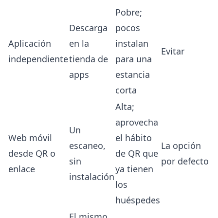
Pobre;
Descarga
pocos
Aplicación
en la
instalan
Evitar
independiente
tienda de
para una
apps
estancia
corta
Alta;
aprovecha
Un
Web móvil
el hábito
escaneo,
La opción
desde QR o
de QR que
sin
por defecto
enlace
ya tienen
instalación
los
huéspedes
El mismo