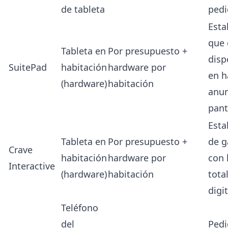
de tableta
pedi
Esta
que 
Tableta en
Por presupuesto +
disp
SuitePad
habitación
hardware por
en h
(hardware)
habitación
anun
pant
Esta
Tableta en
Por presupuesto +
de g
Crave
habitación
hardware por
con 
Interactive
(hardware)
habitación
tota
digit
Teléfono
del
Pedi