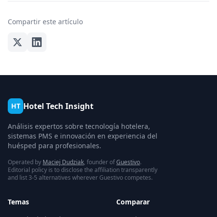
Compartir este artículo
Hotel Tech Insight
HT
Análisis expertos sobre tecnología hotelera,
sistemas PMS e innovación en experiencia del
huésped para profesionales.
Operated by
Maciej Dudziak
, founder of
Guestivo
.
Editorial policy is to disclose the affiliation transparently
and list 3-5 alternatives wherever Guestivo competes.
Temas
Comparar