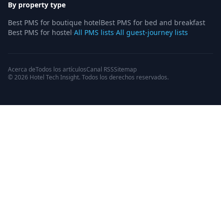
By property type
Best PMS for boutique hotel
Best PMS for bed and breakfast
Best PMS for hostel
·
All PMS lists
·
All guest-journey lists
Acerca de
Todos los artículos
Canal RSS
Sitemap
© 2026 Hotel Tech Insight. Todos los derechos reservados.