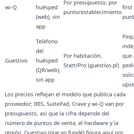
Por presupuesto, por
wi-Q
huésped
first
punto/establecimiento
(web), sin
punt
app
Peq
Teléfono
inde
del
Por habitación,
que
Guestivo
huésped
Start/Pro (
guestivo.pl
)
pedi
(QR/web),
soli
sin app
upse
Los precios reflejan el modelo que publica cada
proveedor; IRIS, SuitePad, Crave y wi-Q van por
presupuesto, así que la cifra depende del
número de puntos de venta, el hardware y la
región. Guestivo (que yo fundé) figura aquí por