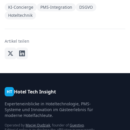
KI-Concierge
PMS-Integration
DSGVO
Hoteltechnik
Artikel teilen
Hotel Tech Insight
HT
Experteneinblicke in Hoteltechnologie, PMS-
Systeme und Innovation im Gästeerlebnis für
moderne Hotelfachleute.
Operated by
Maciej Dudziak
, founder of
Guestivo
.
Editorial policy is to disclose the affiliation transparently